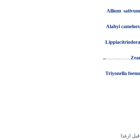
Allium sativum
Lippiacitriodor
..
……………
Zea
Triyonella foen
بل ازغذا