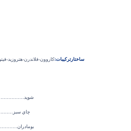
ساختارترکیبات:
شوید…………
چاي سبز…
بومادران…