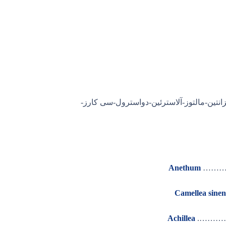
تروزید-فیتوسترول-تویون-تری گونل لین-کومارین-آلئین-آلی سین-ویتامین C-زه آگزانتین-مالتوز-آلاسترئین-دواسترول-سی کارز-
………
Anethum
Camellea sinen
……….
Achillea