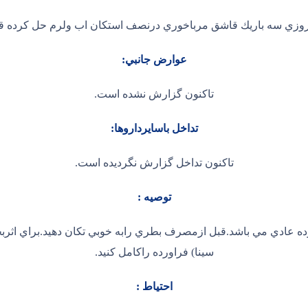
وزي سه باريك قاشق مرباخوري درنصف استكان اب ولرم حل كرده قب
عوارض جانبي:
تاكنون گزارش نشده است.
تداخل باسايرداروها:
تاكنون تداخل گزارش نگرديده است.
توصيه :
سینا) فراورده راكامل كنيد.
احتیاط :