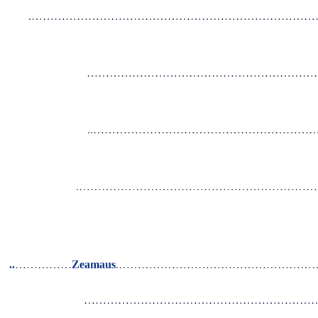
……………………………………………………………………….
………………………………………………………
……………………………………………………..
…………………………………………………………….
…………………………………………….
Zeamaus
……………
..
……………………………………………………………