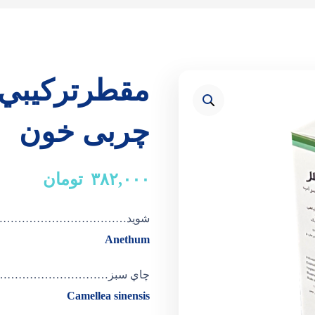
چربی خون
۳۸۲,۰۰۰
تومان
شوید…………………………
Anethum
چاي سبز…………………………
Camellea sinensis