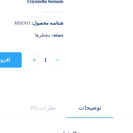
Triyonella foenum
شناسه محصول:
MHD03
دسته:
مقطرها
افزود
توضیحات
نظرات (0)