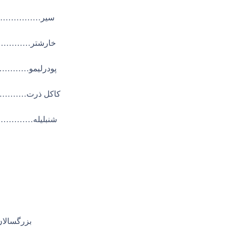
سير…………
خارشتر……
پودرلیمو
کاکل ذرت…
شنبلیله…
بزرگسالان