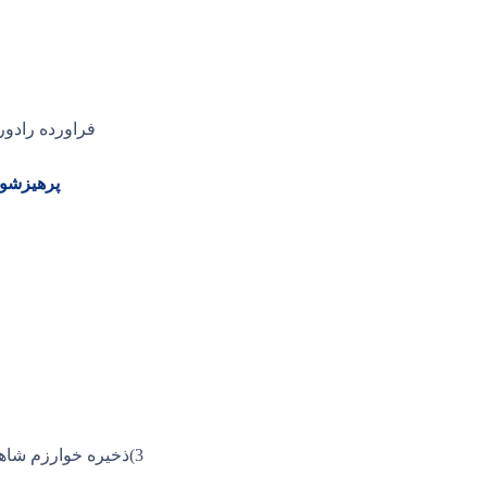
فراورده رادو
پرهیزشود
3)ذخیره خوارزم شاهی,سیداسماعیل جرجانی,6جلد داروسازي گلجوش سراب