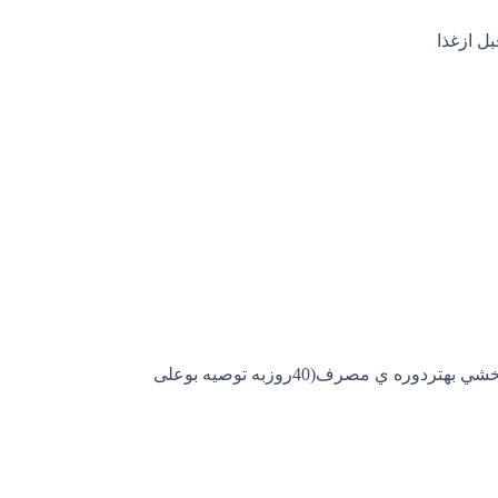
ل ازغذا
به دليل وجودتركيبات گياهي ايجادرسوب درفراورده عادي مي باشد.قبل ازمصرف بطري رابه خوبي تكان دهيد.براي اثربخشي بهتردوره ي مصرف(40روزبه توصیه بوعلی