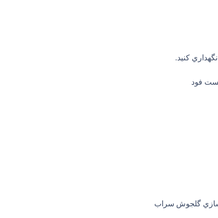
هداري کنید.
ست فود