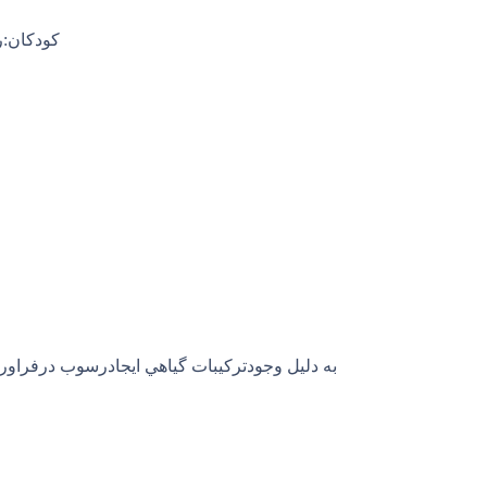
كودكان:ر