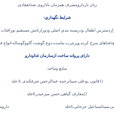
زنان باردارومصرف همزمان باداروی ضدانعقادی.
شرايط نگهداري:
رازدسترس اطفال ودربسنه بندي اصلي ودورازتابش مستقيم نورافتاب نگ
:
غذاهای سرخ کرده وپرچرب-ماست-دوغ-گوشت گاووگوساله-انواع ف
دارای پروانه ساخت ازسازمان غذاودارو
منابع وماخذ:
(1قانون ,بوعلی سیناترجمه عبدالرحمن شرفکندی ,8 جلد
2)معارف گیاهی,حسن میرحیدر,8جلد