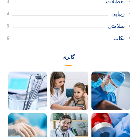
تعطیلات
4
زیبایی
4
سلامتی
5
نکات
6
گالری